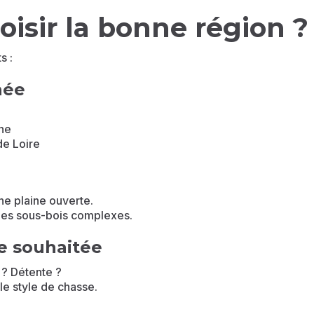
sir la bonne région ?
s :
hée
ne
de Loire
ne plaine ouverte.
les sous-bois complexes.
ée souhaitée
 ? Détente ?
le style de chasse.