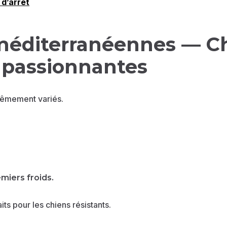
 d’arrêt
méditerranéennes — C
 passionnantes
trêmement variés.
miers froids.
its pour les chiens résistants.