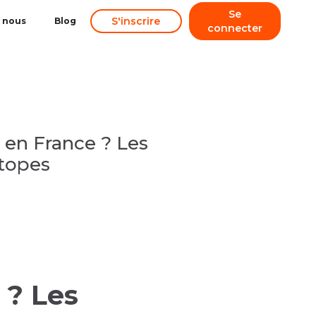
Se
S'inscrire
 nous
Blog
connecter
r en France ? Les
otopes
 ? Les